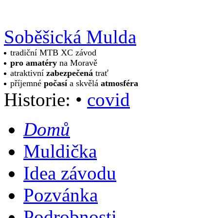
Soběšická Mulda
tradiční MTB XC závod
pro amatéry
na Moravě
atraktivní
zabezpečená
trať
příjemné
počasí
a skvělá
atmosféra
Historie:
•
covid
Domů
Muldička
Idea závodu
Pozvánka
Podrobnosti