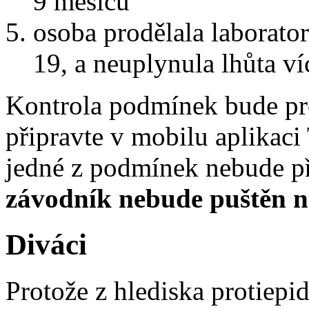
9 měsíců
osoba prodělala laborato
19, a neuplynula lhůta ví
Kontrola podmínek bude prob
připravte v mobilu aplikaci
jedné z podmínek nebude při
závodník nebude puštěn na
Diváci
Protože z hlediska protiep